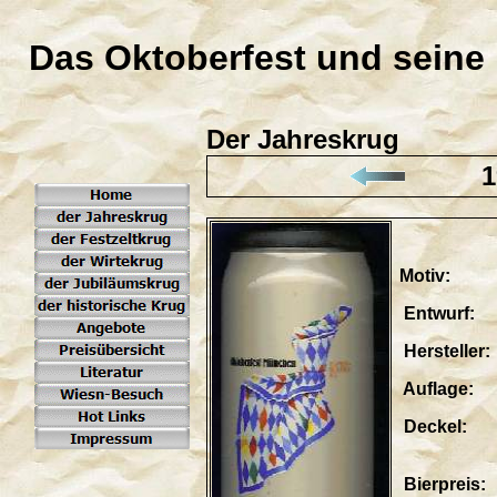
Das Oktoberfest und seine
Der Jahreskrug
1
Motiv: H
Entwurf: G
Herstelle
Auflage: l
Deckel: te
"Moris
Bierpreis: