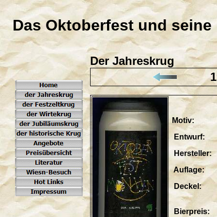
Das Oktoberfest und seine
Der Jahreskrug
1
Motiv: b
Entwurf: J
Hersteller
Auflage: li
Deckel: te
"Moris
Bierpreis: